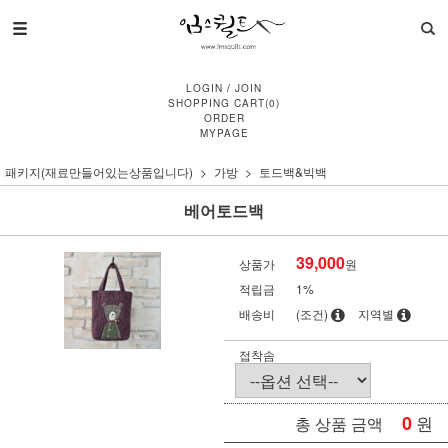
LOGIN
/
JOIN
SHOPPING CART
(
0
)
ORDER
MYPAGE
패키지(재료만들어있는상품입니다)
가방
토드백&빅백
베어토드백
39,000
상품가
원
적립금
1%
배송비
(조건)
지역별
접착솜
0
원
총 상품 금액