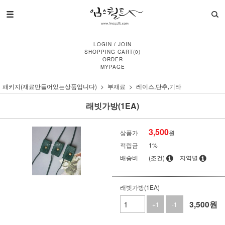
LOGIN
/
JOIN
SHOPPING CART
(
0
)
ORDER
MYPAGE
패키지(재료만들어있는상품입니다)
부재료
레이스,단추,기타
래빗가방(1EA)
3,500
상품가
원
적립금
1%
배송비
(조건)
지역별
래빗가방(1EA)
3,500
원
+1
-1