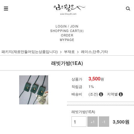
LOGIN
/
JOIN
SHOPPING CART
(
0
)
ORDER
MYPAGE
패키지(재료만들어있는상품입니다)
부재료
레이스,단추,기타
래빗가방(1EA)
3,500
상품가
원
적립금
1%
배송비
(조건)
지역별
래빗가방(1EA)
3,500
원
+1
-1