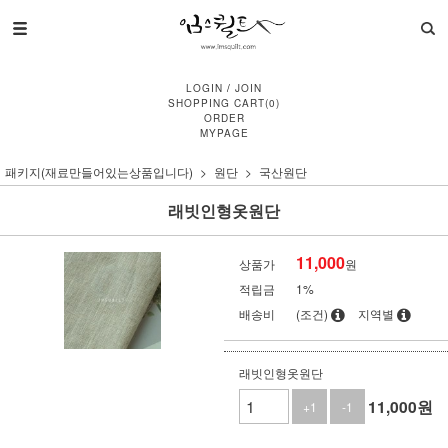
LOGIN
/
JOIN
SHOPPING CART
(
0
)
ORDER
MYPAGE
패키지(재료만들어있는상품입니다)
원단
국산원단
래빗인형옷원단
11,000
상품가
원
적립금
1%
배송비
(조건)
지역별
래빗인형옷원단
11,000
원
+1
-1