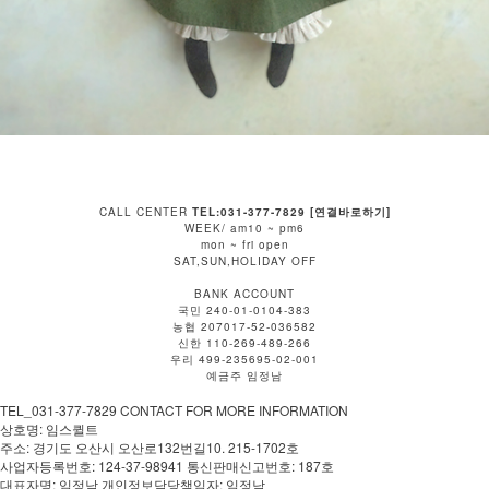
CALL CENTER
TEL:031-377-7829 [연결바로하기]
WEEK/ am10 ~ pm6
mon ~ fri open
SAT,SUN,HOLIDAY OFF
BANK ACCOUNT
국민 240-01-0104-383
농협 207017-52-036582
신한 110-269-489-266
우리 499-235695-02-001
예금주 임정남
TEL_031-377-7829 CONTACT FOR MORE INFORMATION
상호명: 임스퀼트
주소: 경기도 오산시 오산로132번길10. 215-1702호
사업자등록번호: 124-37-98941 통신판매신고번호: 187호
대표자명: 임정남 개인정보담당책임자: 임정남