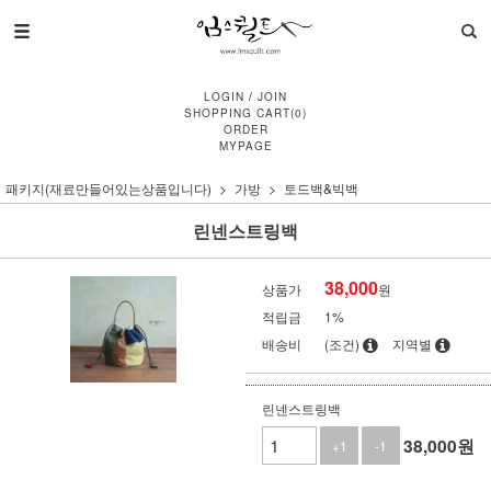
LOGIN
/
JOIN
SHOPPING CART
(
0
)
ORDER
MYPAGE
패키지(재료만들어있는상품입니다)
가방
토드백&빅백
린넨스트링백
38,000
상품가
원
적립금
1%
배송비
(조건)
지역별
린넨스트링백
38,000
원
+1
-1