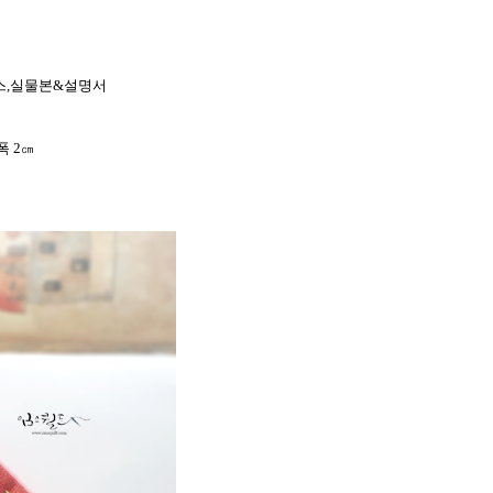
이스,실물본&설명서
 2
㎝