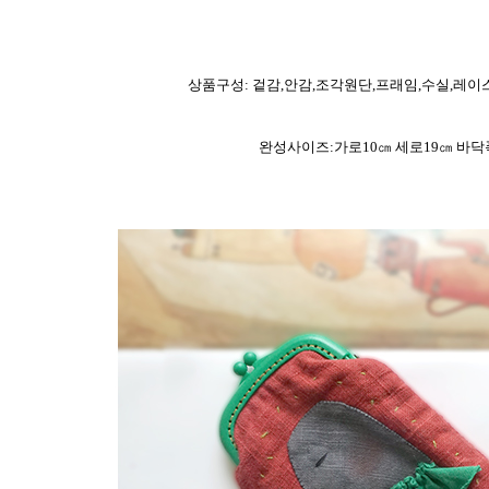
상품구성: 겉감,안감,조각원단,프래임,수실,레
완성사이즈:가로10㎝ 세로19㎝ 바닥폭