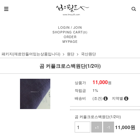
LOGIN
/
JOIN
SHOPPING CART
(
0
)
ORDER
MYPAGE
패키지(재료만들어있는상품입니다)
원단
국산원단
곰 커플크로스백원단(1/2마)
11,000
상품가
원
적립금
1%
배송비
(조건)
지역별
곰 커플크로스백원단(1/2마)
11,000
원
+1
-1