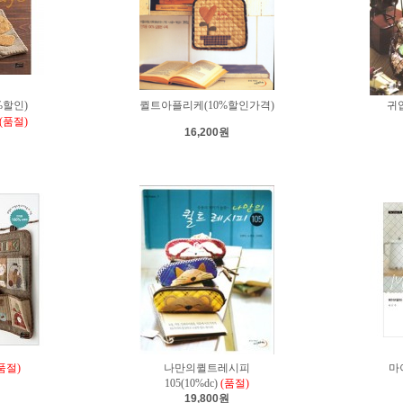
%할인)
퀼트아플리케(10%할인가격)
귀
(품절)
16,200원
품절)
나만의퀼트레시피
마
105(10%dc)
(품절)
19,800원