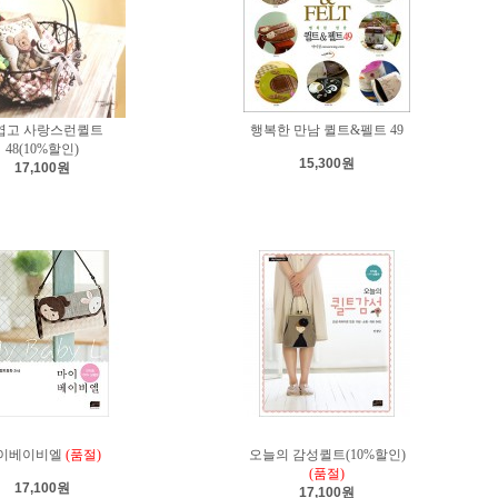
엽고 사랑스런퀼트
행복한 만남 퀼트&펠트 49
48(10%할인)
15,300원
17,100원
이베이비엘
(품절)
오늘의 감성퀼트(10%할인)
(품절)
17,100원
17,100원