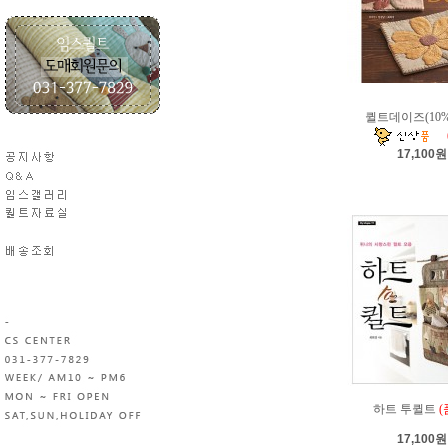
퀼트데이즈(10
17,100원
하트 투퀼트
(
17,100원